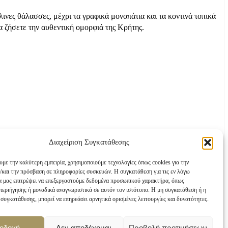
νες θάλασσες, μέχρι τα γραφικά μονοπάτια και τα κοντινά τοπικά
να ζήσετε την αυθεντική ομορφιά της Κρήτης.
Διαχείριση Συγκατάθεσης
υμε την καλύτερη εμπειρία, χρησιμοποιούμε τεχνολογίες όπως cookies για την
/και την πρόσβαση σε πληροφορίες συσκευών. Η συγκατάθεση για τις εν λόγω
θα μας επιτρέψει να επεξεργαστούμε δεδομένα προσωπικού χαρακτήρα, όπως
εριήγησης ή μοναδικά αναγνωριστικά σε αυτόν τον ιστότοπο. Η μη συγκατάθεση ή η
συγκατάθεσης, μπορεί να επηρεάσει αρνητικά ορισμένες λειτουργίες και δυνατότητες.
οδοχή
Δεν αποδέχομαι
Προβολή προτιμήσεων