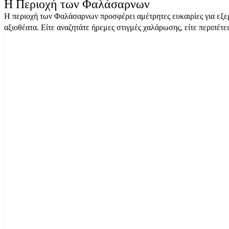
Η Περιοχή των Φαλάσαρνων
Η περιοχή των Φαλάσαρνων προσφέρει αμέτρητες ευκαιρίες για εξερε
αξιοθέατα. Είτε αναζητάτε ήρεμες στιγμές χαλάρωσης, είτε περιπέτε
Επικοινωνήστε μαζί μας
Φαλάσαρνα 73400 Χανιά
info@kalamifalasarna.gr
+30 6947577754 (WhatsApp & Viber)