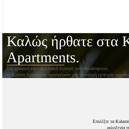
Καλώς ήρθατε στα 
Apartments.
Στη γραφική και ειδυλλιακή περιοχή των Φαλάσαρνων,
τα Kalami Apartments προσφέρουν μια μοναδική εμπειρία παραθα
Επιλέξτε τα Kalami
φιλοξενία τ