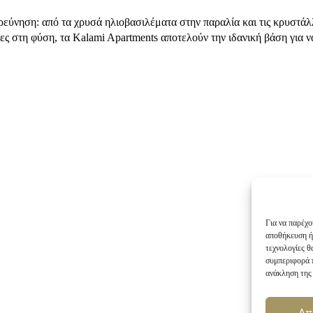
ύνηση: από τα χρυσά ηλιοβασιλέματα στην παραλία και τις κρυστάλλι
ιες στη φύση, τα Kalami Apartments αποτελούν την ιδανική βάση για 
Για να παρέχο
αποθήκευση ή
τεχνολογίες 
συμπεριφορά π
ανάκληση της 
Απ